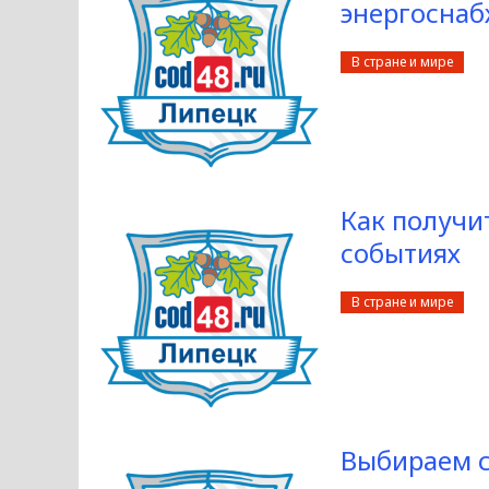
энергосна
В стране и мире
Как получи
событиях
В стране и мире
Выбираем с