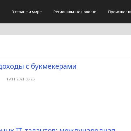
В стране и мире
Региональные новости
Происшест
доходы с букмекерами
19.11.2021 08:26
юных IT-талантов: международная