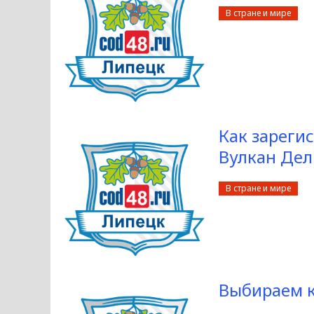
В стране и мире
Как зареги
Вулкан Де
В стране и мире
Выбираем к